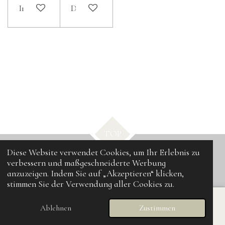
In den Warenkorb
Details anzeigen
TOP
Diese Website verwendet Cookies, um Ihr Erlebnis zu
verbessern und maßgeschneiderte Werbung
© 2025 - 2026 UPcrafting
anzuzeigen. Indem Sie auf „Akzeptieren“ klicken,
stimmen Sie der Verwendung aller Cookies zu.
Ablehnen
Zustimmen
E-Mail
Karte