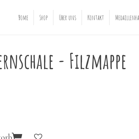
Home
Shop
Über uns
Kontakt
Medaillenha
ernschale - Filzmappe
korb