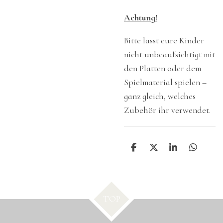
Achtung!
Bitte lasst eure Kinder
nicht unbeaufsichtigt mit
den Platten oder dem
Spielmaterial spielen –
ganz gleich, welches
Zubehör ihr verwendet.
T
T
T
T
e
e
e
e
i
i
i
i
l
l
l
l
e
e
e
e
n
n
n
n
TOP