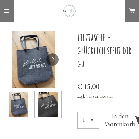
Zum
Hauptinhalt
springen
Filztasche -
glücklich steht dir
gut
€ 15,00
zzgl.
Versandkosten
In den
Warenkorb