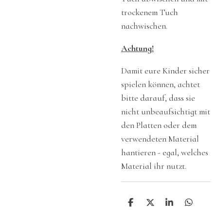
trockenem Tuch
nachwischen.
Achtung!
Damit eure Kinder sicher
spielen können, achtet
bitte darauf, dass sie
nicht unbeaufsichtigt mit
den Platten oder dem
verwendeten Material
hantieren - egal, welches
Material ihr nutzt.
T
T
T
T
e
e
e
e