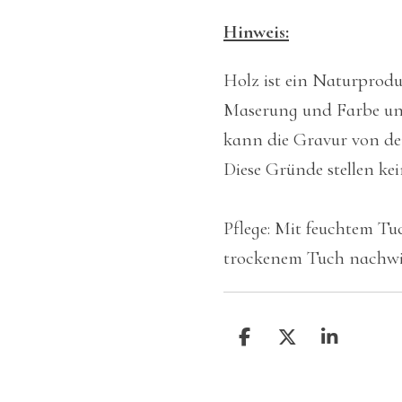
Hinweis:
Holz ist ein Naturprod
Maserung und Farbe unt
kann die Gravur von de
Diese Gründe stellen ke
Pflege: Mit feuchtem T
trockenem Tuch nachwi
T
T
T
e
e
e
i
i
i