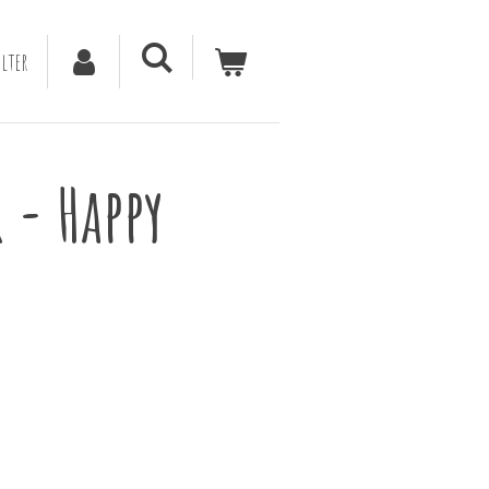
lter
 - Happy