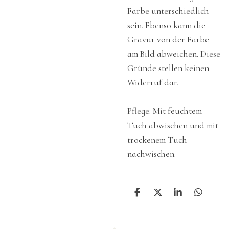
Farbe unterschiedlich
sein. Ebenso kann die
Gravur von der Farbe
am Bild abweichen. Diese
Gründe stellen keinen
Widerruf dar.
Pflege: Mit feuchtem
Tuch abwischen und mit
trockenem Tuch
nachwischen.
T
T
T
T
e
e
e
e
i
i
i
i
l
l
l
l