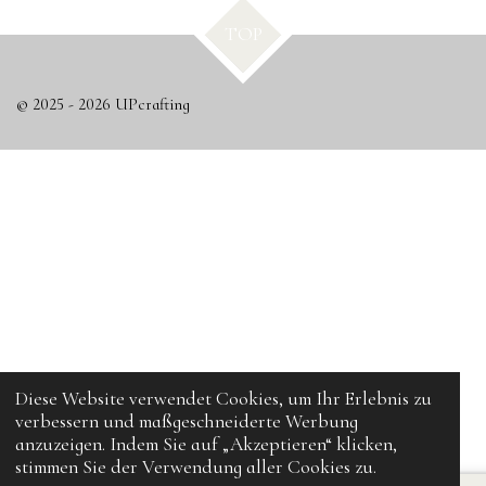
e
e
e
e
n
n
n
n
TOP
© 2025 - 2026 UPcrafting
Diese Website verwendet Cookies, um Ihr Erlebnis zu
verbessern und maßgeschneiderte Werbung
anzuzeigen. Indem Sie auf „Akzeptieren“ klicken,
stimmen Sie der Verwendung aller Cookies zu.