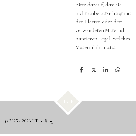
bitte darauf, dass sie
nicht unbeaufsichtigt mit
den Platten oder dem
verwendeten Material
hantieren - egal, welches
Material ihr nutzt.
T
T
T
T
e
e
e
e
i
i
i
i
l
l
l
l
e
e
e
e
n
n
n
n
TOP
© 2025 - 2026 UPcrafting