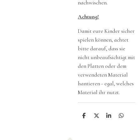
nachwischen.
Achtung!
Damit eure Kinder sicher
spielen können, achtet
bitte darauf, dass sie
nicht unbeaufsichtigt mit
den Platten oder dem
verwendeten Material
hantieren - egal, welches
Material ihr nutzt.
T
T
T
T
e
e
e
e
i
i
i
i
l
l
l
l