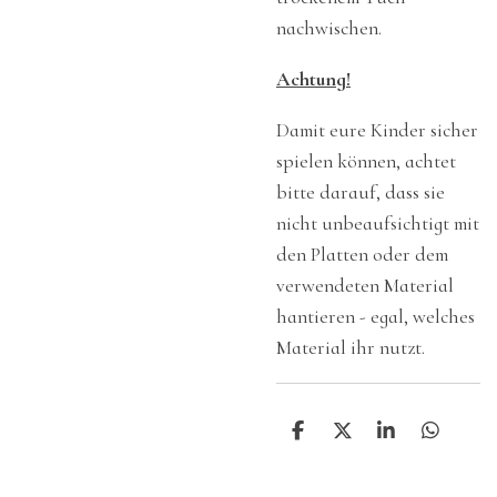
nachwischen.
Achtung!
Damit eure Kinder sicher
spielen können, achtet
bitte darauf, dass sie
nicht unbeaufsichtigt mit
den Platten oder dem
verwendeten Material
hantieren - egal, welches
Material ihr nutzt.
T
T
T
T
e
e
e
e
i
i
i
i