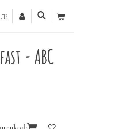
lter
fast - ABC
Warenkorb