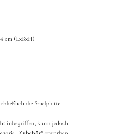
0,4 cm (LxBxH)
chließlich die Spielplatte
cht inbegriffen, kann jedoch
egorie „
Zubehör
“ erworben