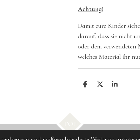
Achtung!
Damit eure Kinder siche
darauf, dass sie nicht u
oder dem verwendeten Ma
welches Material ihr nut
T
T
T
e
e
e
i
i
i
l
l
l
e
e
e
n
n
n
TOP
zu verbessern und maßgeschneiderte Werbung anzuzeig