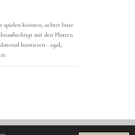
r spielen können, achtet bitte
nbeaufsichtigt mit den Platten
terial hantieren - egal,
zt.
en.