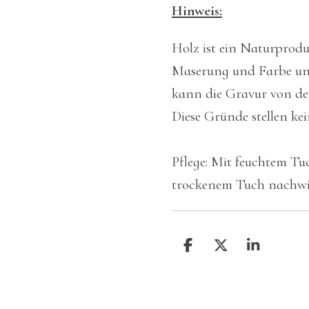
Hinweis:
Holz ist ein Naturprod
Maserung und Farbe unt
kann die Gravur von de
Diese Gründe stellen ke
Pflege: Mit feuchtem T
trockenem Tuch nachwi
T
T
T
e
e
e
i
i
i
l
l
l