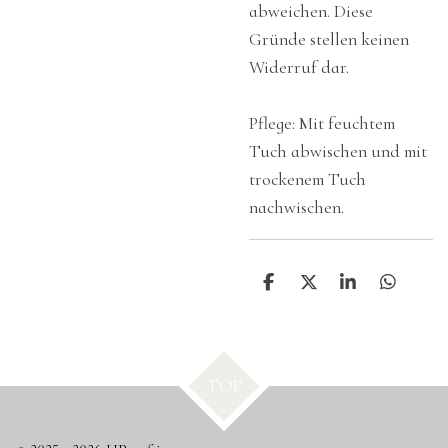
abweichen. Diese
Gründe stellen keinen
Widerruf dar.
Pflege: Mit feuchtem
Tuch abwischen und mit
trockenem Tuch
nachwischen.
T
T
T
T
e
e
e
e
i
i
i
i
l
l
l
l
e
e
e
e
n
n
n
n
TOP