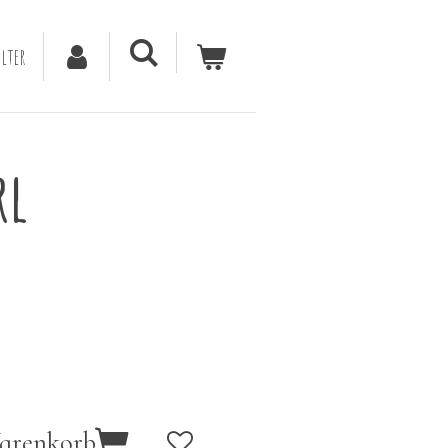
lter
rl
Warenkorb