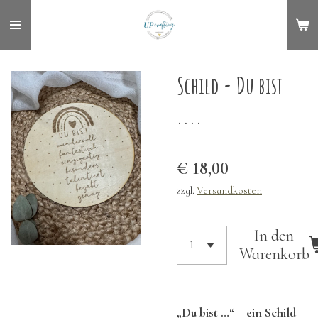
Zum
Hauptinhalt
springen
Schild - Du bist
....
€ 18,00
zzgl.
Versandkosten
In den
Warenkorb
„Du bist …“ – ein Schild