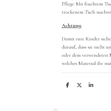
Pflege: Mit feuchtem T
trockenem Tuch nachwi
Achtung:
Damit eure Kinder siche
darauf, dass sie nicht u
oder dem verwendeten Ma
welches Material ihr nut
T
T
T
e
e
e
i
i
i
l
l
l
e
e
e