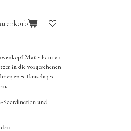
Warenkorb
Löwenkopf-Motiv
können
tzer in die vorgesehenen
hr eigenes, flauschiges
en.
-Koordination und
rdert