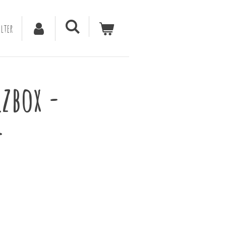
lter
zbox -
f