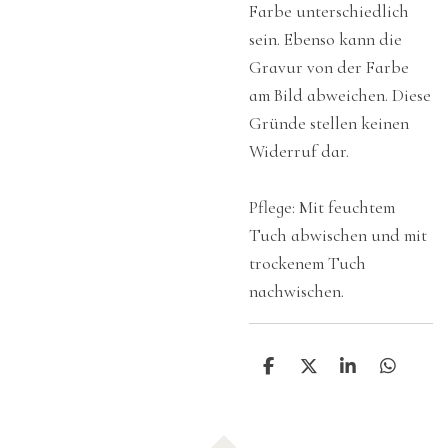
Farbe unterschiedlich
sein. Ebenso kann die
Gravur von der Farbe
am Bild abweichen. Diese
Gründe stellen keinen
Widerruf dar.
Pflege: Mit feuchtem
Tuch abwischen und mit
trockenem Tuch
nachwischen.
T
T
T
T
e
e
e
e
i
i
i
i
l
l
l
l
e
e
e
e