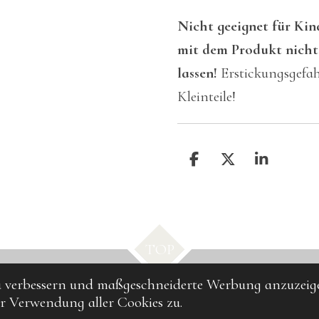
Nicht geeignet für Kin
mit dem Produkt nicht
lassen!
Erstickungsgefah
Kleinteile!
T
T
T
e
e
e
i
i
i
l
l
l
e
e
e
n
n
n
TOP
zu verbessern und maßgeschneiderte Werbung anzuzeig
er Verwendung aller Cookies zu.