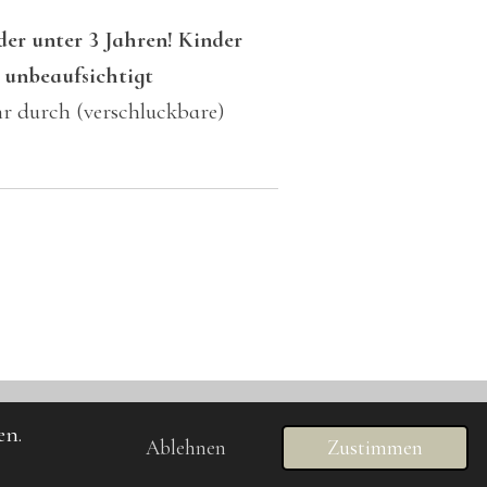
der unter 3 Jahren! Kinder
 unbeaufsichtigt
r durch (verschluckbare)
en.
Ablehnen
Zustimmen