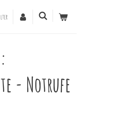
lter
:
te - Notrufe