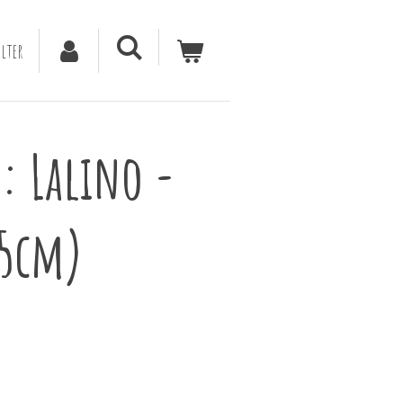
lter
: Lalino -
,5cm)