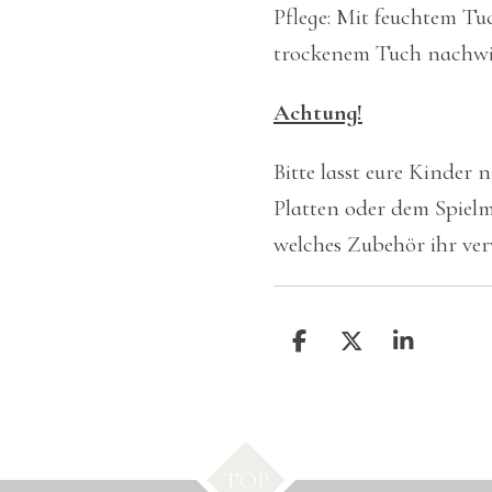
Pflege: Mit feuchtem T
trockenem Tuch nachwi
Achtung!
Bitte lasst eure Kinder 
Platten oder dem Spielma
welches Zubehör ihr ve
T
T
T
e
e
e
i
i
i
l
l
l
e
e
e
n
n
n
TOP