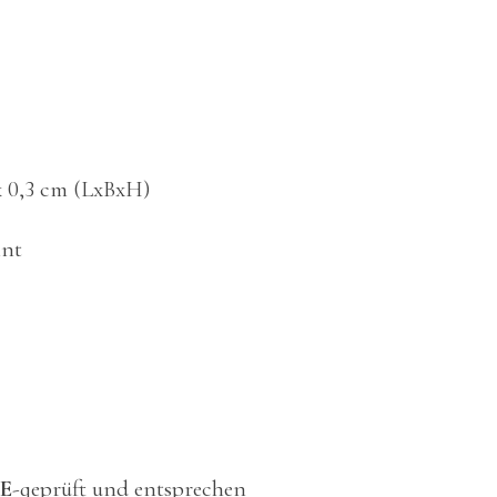
 x 0,3 cm (LxBxH)
int
E
-geprüft und entsprechen