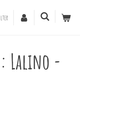
lter
: Lalino -