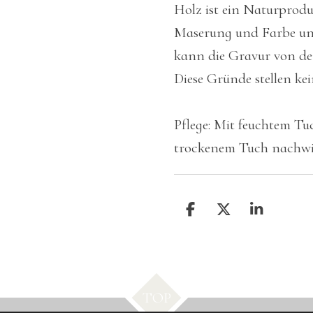
Holz ist ein Naturprod
Maserung und Farbe unt
kann die Gravur von de
Diese Gründe stellen ke
Pflege: Mit feuchtem T
trockenem Tuch nachwi
T
T
T
e
e
e
i
i
i
l
l
l
e
e
e
n
n
n
TOP