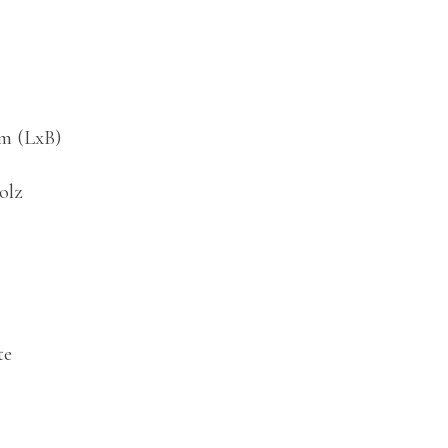
cm (LxB)
olz
te