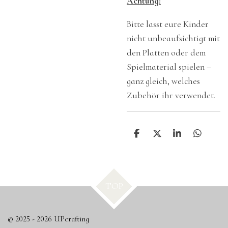
Achtung!
Bitte lasst eure Kinder
nicht unbeaufsichtigt mit
den Platten oder dem
Spielmaterial spielen –
ganz gleich, welches
Zubehör ihr verwendet.
T
T
T
T
e
e
e
e
i
i
i
i
l
l
l
l
e
e
e
e
n
n
n
n
TOP
© 2025 - 2026 UPcrafting