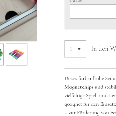
Farbe
In den 
Dieses farbenfrohe Set 
Magnetchips
und stabi
vielfältige Spiel- und L
geeignet für den Einsatz
– zur Förderung von F