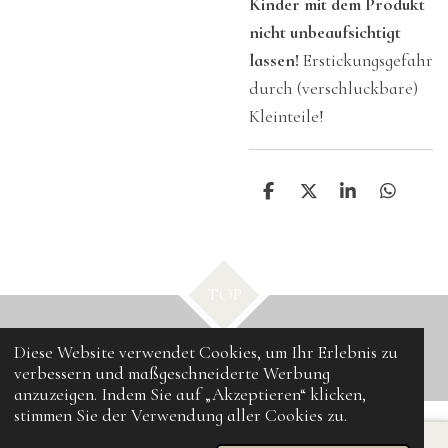
Kinder mit dem Produkt
nicht unbeaufsichtigt
lassen!
Erstickungsgefahr
durch (verschluckbare)
Kleinteile!
T
T
T
T
e
e
e
e
i
i
i
i
l
l
l
l
e
e
e
e
n
n
n
n
TOP
Diese Website verwendet Cookies, um Ihr Erlebnis zu
© 2025 - 2026 UPcrafting
verbessern und maßgeschneiderte Werbung
anzuzeigen. Indem Sie auf „Akzeptieren“ klicken,
stimmen Sie der Verwendung aller Cookies zu.