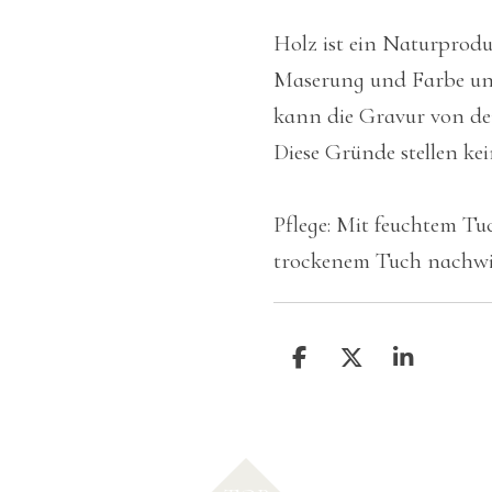
Holz ist ein Naturprod
Maserung und Farbe unt
kann die Gravur von de
Diese Gründe stellen ke
Pflege: Mit feuchtem T
trockenem Tuch nachwi
T
T
T
e
e
e
i
i
i
l
l
l
e
e
e
n
n
n