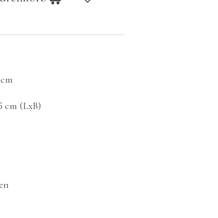
 cm
15 cm (LxB)
ben