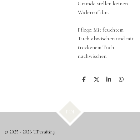
Gründe stellen keinen
Widerruf dar.
Pflege: Mit feuchtem
Tuch abwischen und mit
trockenem Tuch
nachwischen.
T
T
T
T
e
e
e
e
i
i
i
i
l
l
l
l
e
e
e
e
n
n
n
n
TOP
© 2025 - 2026 UPcrafting