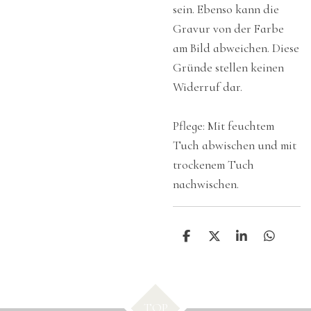
sein. Ebenso kann die
Gravur von der Farbe
am Bild abweichen. Diese
Gründe stellen keinen
Widerruf dar.
Pflege: Mit feuchtem
Tuch abwischen und mit
trockenem Tuch
nachwischen.
T
T
T
T
e
e
e
e
i
i
i
i
l
l
l
l
e
e
e
e
n
n
n
n
TOP