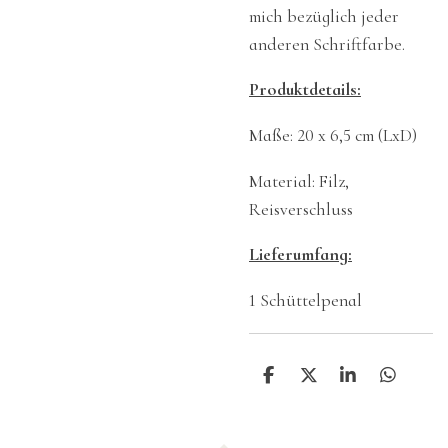
mich bezüglich jeder
anderen Schriftfarbe.
Produktdetails:
Maße: 20 x 6,5 cm (LxD)
Material: Filz,
Reisverschluss
Lieferumfang:
1 Schüttelpenal
T
T
T
T
e
e
e
e
i
i
i
i
l
l
l
l