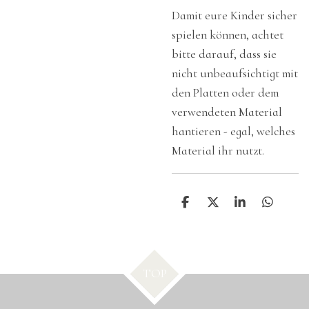
Damit eure Kinder sicher
spielen können, achtet
bitte darauf, dass sie
nicht unbeaufsichtigt mit
den Platten oder dem
verwendeten Material
hantieren - egal, welches
Material ihr nutzt.
T
T
T
T
e
e
e
e
i
i
i
i
l
l
l
l
e
e
e
e
n
n
n
n
TOP