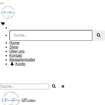
Zum
Hauptinhalt
springen
Home
Shop
Über uns
Kontakt
Medaillenhalter
Konto
UP
crafting