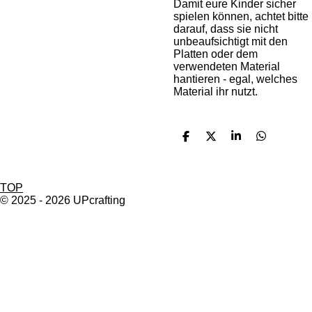
Damit eure Kinder sicher
spielen können, achtet bitte
darauf, dass sie nicht
unbeaufsichtigt mit den
Platten oder dem
verwendeten Material
hantieren - egal, welches
Material ihr nutzt.
T
T
T
T
e
e
e
e
i
i
i
i
l
l
l
l
e
e
e
e
TOP
n
n
n
n
© 2025 - 2026 UPcrafting