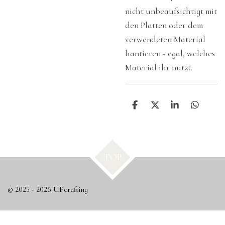
nicht unbeaufsichtigt mit
den Platten oder dem
verwendeten Material
hantieren - egal, welches
Material ihr nutzt.
T
T
T
T
e
e
e
e
i
i
i
i
l
l
l
l
e
e
e
e
n
n
n
n
TOP
© 2025 - 2026 UPcrafting