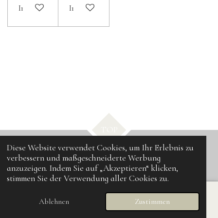
In den Warenkorb
In den Warenkorb
TOP
Diese Website verwendet Cookies, um Ihr Erlebnis zu
verbessern und maßgeschneiderte Werbung
© 2025 - 2026 UPcrafting
anzuzeigen. Indem Sie auf „Akzeptieren“ klicken,
stimmen Sie der Verwendung aller Cookies zu.
Ablehnen
Zustimmen
E-Mail
Karte