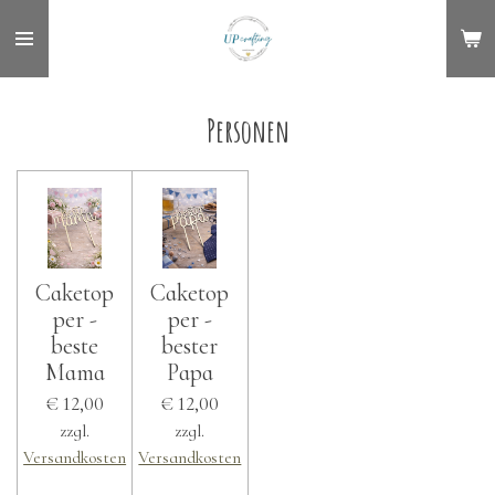
Zum
Hauptinhalt
springen
Personen
Caketop
Caketop
per -
per -
beste
bester
Mama
Papa
€ 12,00
€ 12,00
zzgl.
zzgl.
Versandkosten
Versandkosten